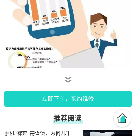
立即下单，预约维修
随着移动和通信技术的更新换代，大量的手机步入了淘汰
期。中国信息通信研究院公布数据显示，我国已经沉积了约
手机“裸奔”需谨慎，为何几千