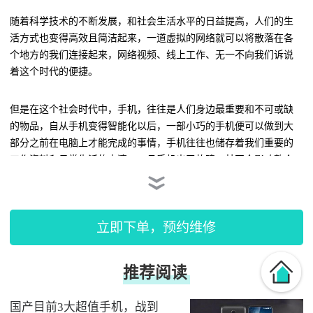
随着科学技术的不断发展，和社会生活水平的日益提高，人们的生
活方式也变得高效且简洁起来，一道虚拟的网络就可以将散落在各
个地方的我们连接起来，网络视频、线上工作、无一不向我们诉说
着这个时代的便捷。
但是在这个社会时代中，手机，往往是人们身边最重要和不可或缺
的物品，自从手机变得智能化以后，一部小巧的手机便可以做到大
部分之前在电脑上才能完成的事情，手机往往也储存着我们重要的
工作资料和日常生活的点滴，一旦手机出了故障，甚至会影响整个
工作的进度。
立即下单，预约维修
传统的
手机维修
行业是不透明的，一些
“小作坊”式的临街维修店铺因
规模的原因，不可能采取系统化、标准化的维修手段，不仅在技术
和质量上缺乏保障，而且维修工人也并未经过系统的培训，维修质
量参差不齐，且在手机配件的方面也没有可靠性的保证。
国产目前3大超值手机，战到